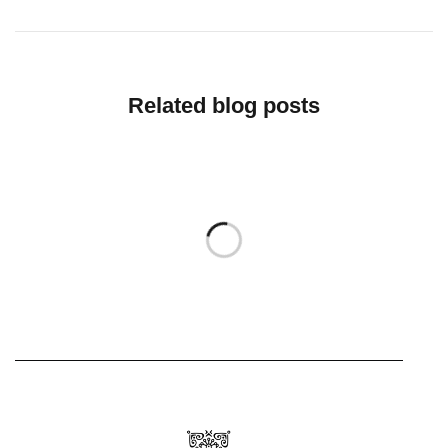
Related blog posts