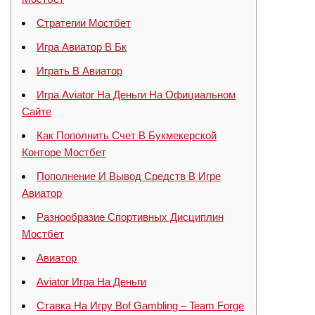
Стратегии Мостбет
Игра Авиатор В Бк
Играть В Авиатор
Игра Aviator На Деньги На Официальном
Сайте
Как Пополнить Счет В Букмекерской
Конторе Мостбет
Пополнение И Вывод Средств В Игре
Авиатор
Разнообразие Спортивных Дисциплин
Мостбет
Авиатор
Aviator Игра На Деньги
Ставка На Игру Bof Gambling – Team Forge