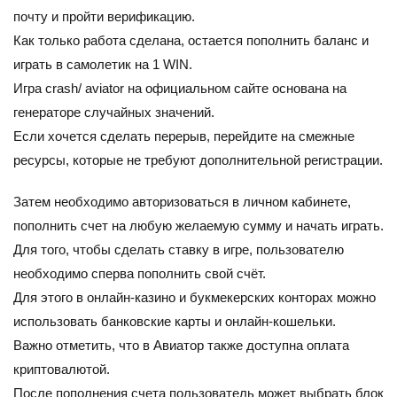
почту и пройти верификацию.
Как только работа сделана, остается пополнить баланс и
играть в самолетик на 1 WIN.
Игра crash/ aviator на официальном сайте основана на
генераторе случайных значений.
Если хочется сделать перерыв, перейдите на смежные
ресурсы, которые не требуют дополнительной регистрации.
Затем необходимо авторизоваться в личном кабинете,
пополнить счет на любую желаемую сумму и начать играть.
Для того, чтобы сделать ставку в игре, пользователю
необходимо сперва пополнить свой счёт.
Для этого в онлайн-казино и букмекерских конторах можно
использовать банковские карты и онлайн-кошельки.
Важно отметить, что в Авиатор также доступна оплата
криптовалютой.
После пополнения счета пользователь может выбрать блок