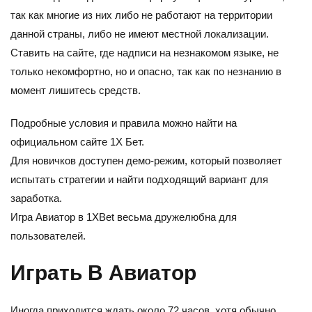
так как многие из них либо не работают на территории
данной страны, либо не имеют местной локализации.
Ставить на сайте, где надписи на незнакомом языке, не
только некомфортно, но и опасно, так как по незнанию в
момент лишитесь средств.
Подробные условия и правила можно найти на
официальном сайте 1Х Бет.
Для новичков доступен демо-режим, который позволяет
испытать стратегии и найти подходящий вариант для
заработка.
Игра Авиатор в 1XBet весьма дружелюбна для
пользователей.
Играть В Авиатор
Иногда приходится ждать около 72 часов, хотя обычно