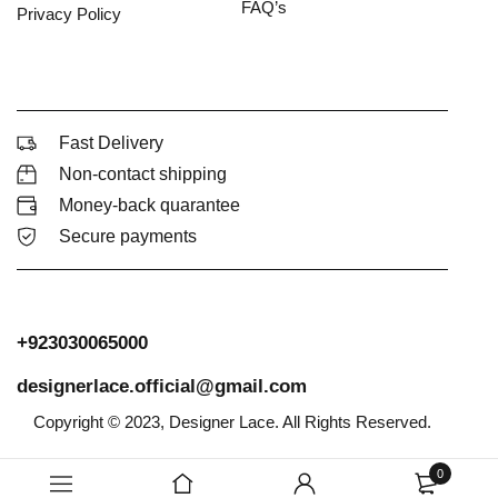
FAQ’s
Privacy Policy
Fast Delivery
Non-contact shipping
Money-back quarantee
Secure payments
+923030065000
designerlace.official@gmail.com
Copyright © 2023, Designer Lace. All Rights Reserved.
0