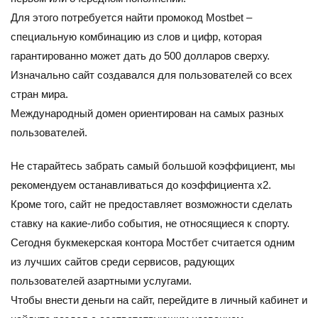
Для этого потребуется найти промокод Mostbet –
специальную комбинацию из слов и цифр, которая
гарантированно может дать до 500 долларов сверху.
Изначально сайт создавался для пользователей со всех
стран мира.
Международный домен ориентирован на самых разных
пользователей.
Не старайтесь забрать самый большой коэффициент, мы
рекомендуем останавливаться до коэффициента х2.
Кроме того, сайт не предоставляет возможности сделать
ставку на какие-либо события, не относящиеся к спорту.
Сегодня букмекерская контора Мостбет считается одним
из лучших сайтов среди сервисов, радующих
пользователей азартными услугами.
Чтобы внести деньги на сайт, перейдите в личный кабинет и