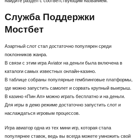
найдите раздел с соответствующим названием.
Служба Поддержки
Мостбет
Азартный слот стал достаточно популярен среди
поклонников жанра.
В связи с этим игра Aviator на деньги была включена в
каталоги самых известных онлайн-казино.
В таблице собраны популярные гемблинговые платформы,
где можно запустить самолет и сорвать крупный выигрыш.
В казино «Пин Ап» можно играть бесплатно и на деньги.
Для игры в демо режиме достаточно запустить слот и
наслаждаться игровым процессов.
Игра авиатор одна из тех мини игр, которая стала
популярнее ставок, ведь вы всегда можете умножить свой