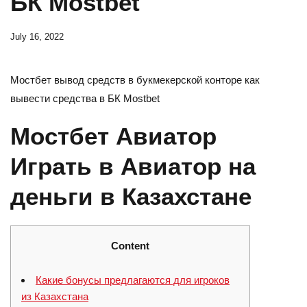
БК Mostbet
July 16, 2022
Мостбет вывод средств в букмекерской конторе как
вывести средства в БК Mostbet
Мостбет Авиатор
Играть в Авиатор на
деньги в Казахстане
Content
Какие бонусы предлагаются для игроков
из Казахстана