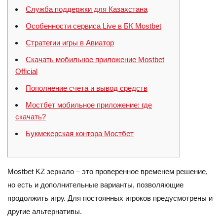
Служба поддержки для Казахстана
Особенности сервиса Live в БК Mostbet
Стратегии игры в Авиатор
Скачать мобильное приложение Mostbet
Official
Пополнение счета и вывод средств
Мостбет мобильное приложение: где
скачать?
Букмекерская контора Мостбет
Mostbet KZ зеркало – это проверенное временем решение,
но есть и дополнительные варианты, позволяющие
продолжить игру. Для постоянных игроков предусмотрены и
другие альтернативы.