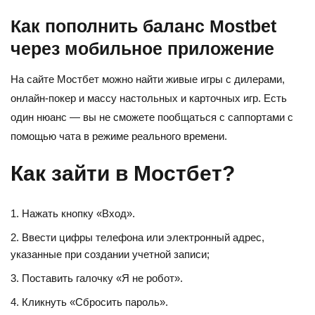
Как пополнить баланс Mostbet
через мобильное приложение
На сайте Мостбет можно найти живые игры с дилерами,
онлайн-покер и массу настольных и карточных игр. Есть
один нюанс — вы не сможете пообщаться с саппортами с
помощью чата в режиме реального времени.
Как зайти в Мостбет?
Нажать кнопку «Вход».
Ввести цифры телефона или электронный адрес,
указанные при создании учетной записи;
Поставить галочку «Я не робот».
Кликнуть «Сбросить пароль».