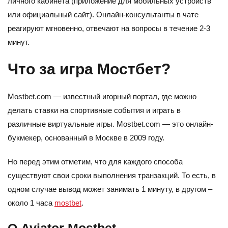
личного кабинета (приложение для мобильных устройств
или официальный сайт). Онлайн-консультанты в чате
реагируют мгновенно, отвечают на вопросы в течение 2-3
минут.
Что за игра Мостбет?
Mostbet.com — известный игорный портал, где можно
делать ставки на спортивные события и играть в
различные виртуальные игры. Mostbet.com — это онлайн-
букмекер, основанный в Москве в 2009 году.
Но перед этим отметим, что для каждого способа
существуют свои сроки выполнения транзакций. То есть, в
одном случае вывод может занимать 1 минуту, в другом –
около 1 часа
mostbet
.