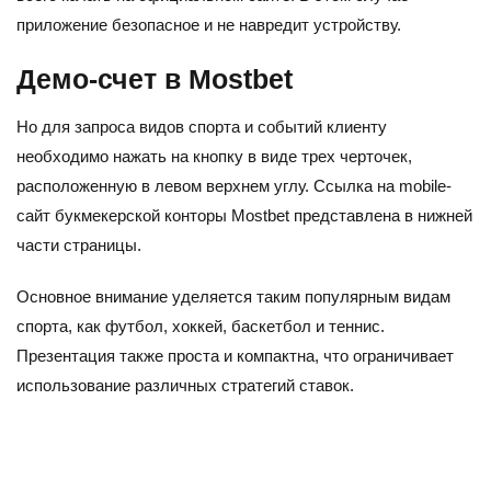
приложение безопасное и не навредит устройству.
Демо-счет в Mostbet
Но для запроса видов спорта и событий клиенту
необходимо нажать на кнопку в виде трех черточек,
расположенную в левом верхнем углу. Ссылка на mobile-
сайт букмекерской конторы Mostbet представлена в нижней
части страницы.
Основное внимание уделяется таким популярным видам
спорта, как футбол, хоккей, баскетбол и теннис.
Презентация также проста и компактна, что ограничивает
использование различных стратегий ставок.