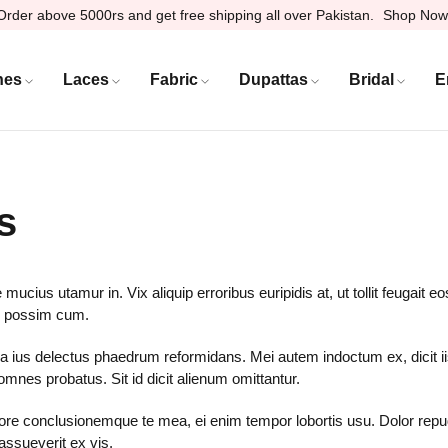
Order above 5000rs and get free shipping all over Pakistan.
Shop Now
hes
Laces
Fabric
Dupattas
Bridal
E
s
ucius utamur in. Vix aliquip erroribus euripidis at, ut tollit feugait
o possim cum.
 Ea ius delectus phaedrum reformidans. Mei autem indoctum ex, dicit 
omnes probatus. Sit id dicit alienum omittantur.
ore conclusionemque te mea, ei enim tempor lobortis usu. Dolor repud
assueverit ex vis.