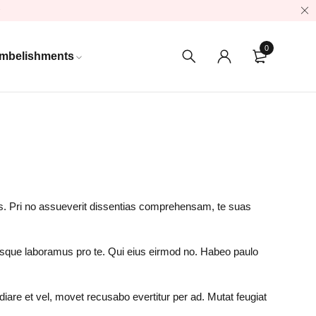
0
mbelishments
 eos. Pri no assueverit dissentias comprehensam, te suas
iisque laboramus pro te. Qui eius eirmod no. Habeo paulo
iare et vel, movet recusabo evertitur per ad. Mutat feugiat