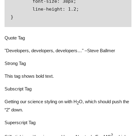
	font-size: 38px;

	line-height: 1.2;

}
Quote Tag
Developers, developers, developers…
–Steve Ballmer
Strong Tag
This tag shows
bold
text.
Subscript Tag
Getting our science styling on with H
O, which should push the
2
“2” down.
Superscript Tag
2