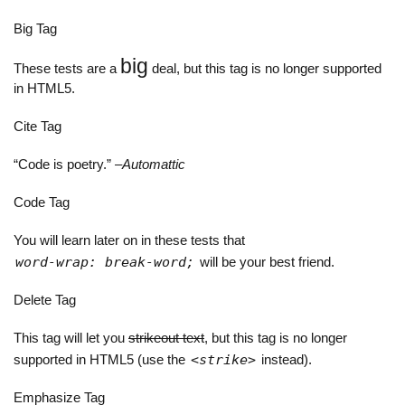
Big Tag
big
These tests are a
deal, but this tag is no longer supported
in HTML5.
Cite Tag
“Code is poetry.” –
Automattic
Code Tag
You will learn later on in these tests that
word-wrap: break-word;
will be your best friend.
Delete Tag
This tag will let you
strikeout text
, but this tag is no longer
supported in HTML5 (use the
<strike>
instead).
Emphasize Tag